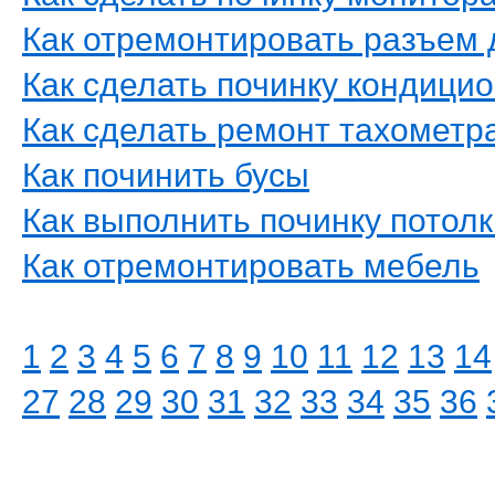
Как отремонтировать разъем 
Как сделать починку кондици
Как сделать ремонт тахометра
Как починить бусы
Как выполнить починку потолк
Как отремонтировать мебель
1
2
3
4
5
6
7
8
9
10
11
12
13
14
27
28
29
30
31
32
33
34
35
36