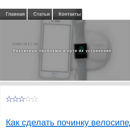
Главная
Статьи
Контакты
LEADERLTD.RU
Различные проблемы и пути их устранения
Как сделать починку велосип