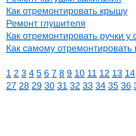
Как отремонтировать крышу
Ремонт глушителя
Как отремонтировать ручки у 
Как самому отремонтировать 
1
2
3
4
5
6
7
8
9
10
11
12
13
14
27
28
29
30
31
32
33
34
35
36