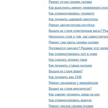
Ремонт ручки своими силами
Как выполнить ремонт деревянного пол
Как отремонтировать тонометр
Как починить шаровой смеситель
Ремонт аккумулятора ноутбука
Вышли из строя электронные весы? Ре
Несколько слов о том, как самостояте
Ремонт сим карты своими силами
Поломался санузел? Решаем этот вопр
Как отремонтировать пол в доме
Как сделать починку пера
Как починить старые колонки
Вышла из строя фара?
Как починить ваз 2106
Ремонт наушников с микрофоном
Вышел из строя вентилятор?
Как самому починить экран на psp
Как отремонтировать ванную
Ремонт дисков своими руками