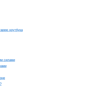
тарею ноутбука
ми силами
лами
оне
?