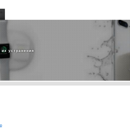
 их устранения
тр