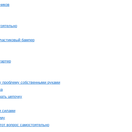
ников
тоятельно
пластиковый бампер
тартер
у проблему собственными руками
ла
вать цепочку
и силами
ему
тот вопрос самостоятельно