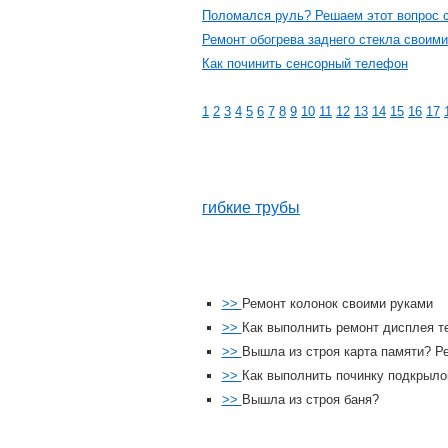
Поломался руль? Решаем этот вопрос 
Ремонт обогрева заднего стекла своим
Как починить сенсорный телефон
1
2
3
4
5
6
7
8
9
10
11
12
13
14
15
16
17
гибкие трубы
>>
Ремонт колонок своими руками
>>
Как выполнить ремонт дисплея 
>>
Вышла из строя карта памяти? Р
>>
Как выполнить починку подкрыло
>>
Вышла из строя баня?