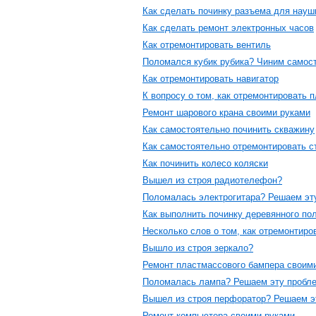
Как сделать починку разъема для науш
Как сделать ремонт электронных часов
Как отремонтировать вентиль
Поломался кубик рубика? Чиним самос
Как отремонтировать навигатор
К вопросу о том, как отремонтировать 
Ремонт шарового крана своими руками
Как самостоятельно починить скважину
Как самостоятельно отремонтировать с
Как починить колесо коляски
Вышел из строя радиотелефон?
Поломалась электрогитара? Решаем эт
Как выполнить починку деревянного по
Несколько слов о том, как отремонтиро
Вышло из строя зеркало?
Ремонт пластмассового бампера своим
Поломалась лампа? Решаем эту пробл
Вышел из строя перфоратор? Решаем э
Ремонт компьютера своими руками