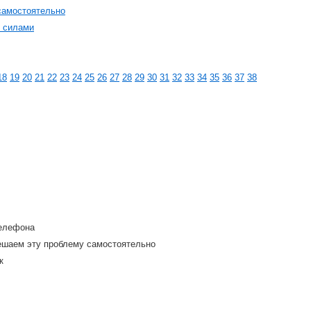
самостоятельно
и силами
18
19
20
21
22
23
24
25
26
27
28
29
30
31
32
33
34
35
36
37
38
телефона
ешаем эту проблему самостоятельно
к