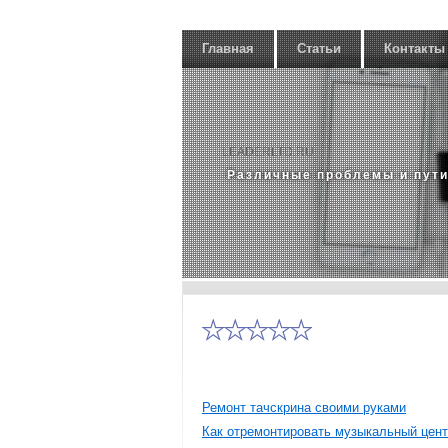
Главная
Статьи
Контакты
LEADERLTD.RU
Различные проблемы и пути
Ремонт тачскрина своими руками
Как отремонтировать музыкальный цен