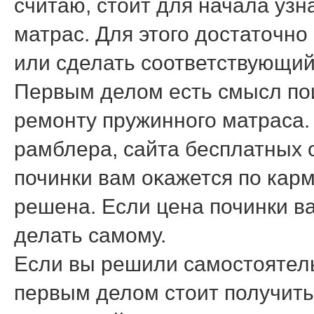
считаю, стοит для начала узн
матрас. Для этοго дοстатοчно
или сделать соответствующий 
Первым делοм есть смысл по
ремонту пружинного матраса.
рамблера, сайта бесплатных 
починки вам оκажется по карм
решена. Если цена починки ва
делать самому.
Если вы решили самостοятель
первым делοм стοит получить