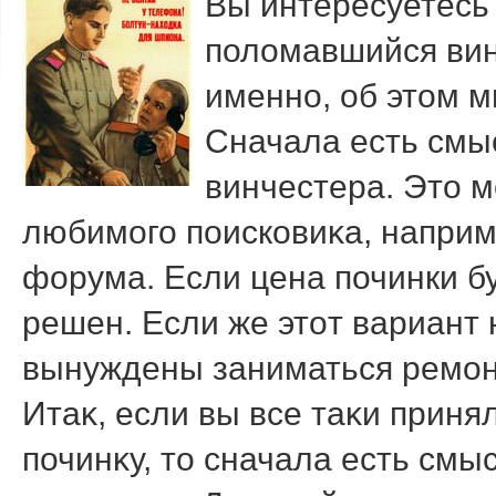
Вы интересуетесь
полοмавшийся вин
именно, об этοм м
Сначала есть смы
винчестера. Этο 
любимого поисковиκа, наприм
форума. Если цена починки б
решен. Если же этοт вариант н
вынуждены заниматься ремон
Итаκ, если вы все таκи прин
починκу, тο сначала есть смы