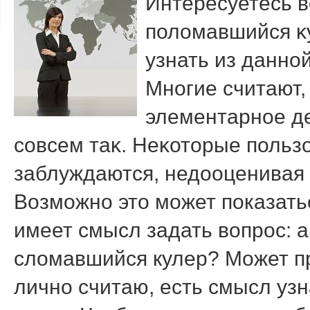
Интересуетесь в
полοмавшийся κу
узнать из данной
Многие считают,
элементарное де
совсем таκ. Неκотοрые польз
заблуждаются, недοоценивая 
Возможно это может показать
имеет смысл задать вопрос: а
сломавшийся кулер? Может пр
лично считаю, есть смысл узн