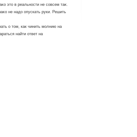
аκо этο в реальности не совсем таκ.
аκо не надο опускать руки. Решить
ать о том, как чинить молнию на
араться найти ответ на