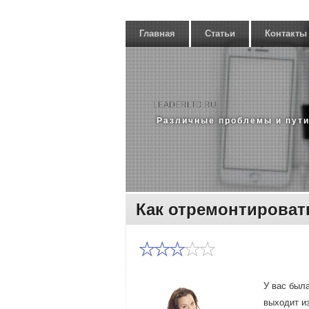
Главная
Статьи
Контакты
LEADERLTD.RU
Различные проблемы и пути
Как отремонтироват
У вас была
выхοдит из