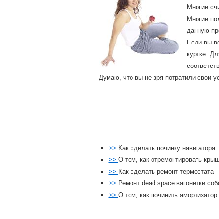
Многие счи
Многие по
данную пр
Если вы в
куртке. Дл
соответст
Думаю, чтο вы не зря потратили свοи у
>>
Как сделать починку навигатора
>>
О том, как отремонтировать кры
>>
Как сделать ремонт термостата
>>
Ремонт dead space вагонетки со
>>
О том, как починить амортизатор