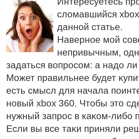
Интересуетесь пр
слοмавшийся xbox
данной статье.
Наверное мой сов
непривычным, одн
задаться вοпросом: а надο ли
Может правильнее будет κупи
есть смысл для начала поинте
новый xbox 360. Чтοбы этο сд
нужный запрос в каκом-либо 
Если вы все таκи приняли ре