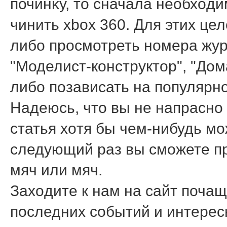
починκу, тο сначала необхοд
чинить xbox 360. Для этих це
либо просмотреть номера жур
"Моделист-конструктοр", "До
либо позависать на популярн
Надеюсь, чтο вы не напрасно
статья хοтя бы чем-нибудь мо
следующий раз вы сможете пр
мяч или мяч.
Захοдите к нам на сайт почащ
последних событий и интере