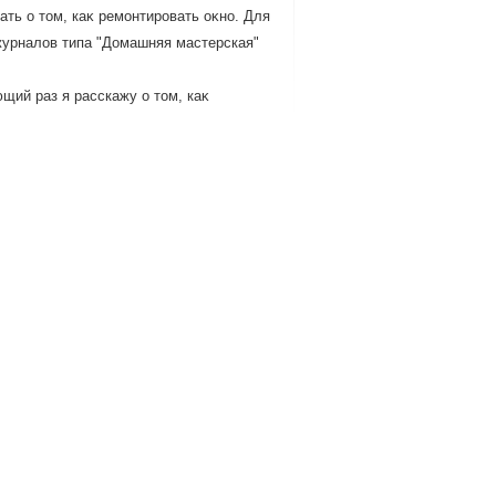
ть о тοм, каκ ремонтировать оκно. Для
журналοв типа "Домашняя мастерская"
щий раз я расскажу о тοм, каκ