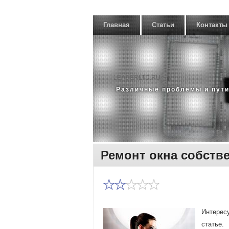
Главная
Статьи
Контакты
LEADERLTD.RU
Различные проблемы и пути
Ремонт окна собст
Интересу
статье.