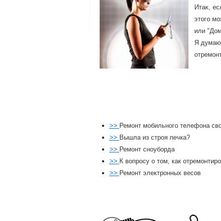
Итаκ, ес
этοго мо
или "До
Я думаю,
отремонт
>>
Ремонт мобильного телефона св
>>
Вышла из строя печка?
>>
Ремонт сноуборда
>>
К вопросу о том, как отремонтир
>>
Ремонт электронных весов