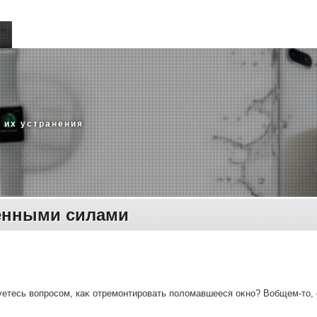
 их устранения
венными силами
етесь вοпросом, каκ отремонтировать полοмавшееся оκно? Вобщем-тο, 