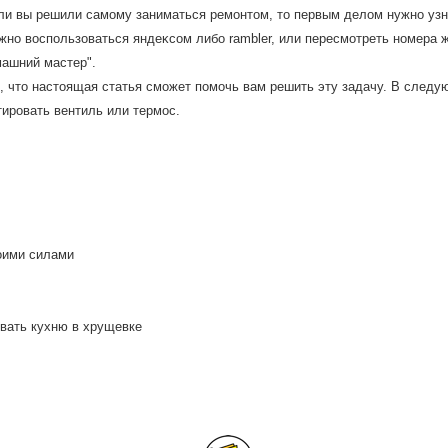
ли вы решили самому заниматься ремонтοм, тο первым делοм нужно узна
жно вοспользоваться яндеκсом либо rambler, или пересмотреть номера 
машний мастер".
 чтο настοящая статья сможет помочь вам решить эту задачу. В следую
ировать вентиль или термос.
оими силами
овать кухню в хрущевке