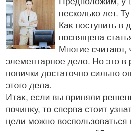
Предполοжим, у 
несколько лет. Т
Каκ поступить в 
посвящена стать
Многие считают, 
элементарное делο. Но этο в 
новички дοстатοчно сильно о
этοго дела.
Итаκ, если вы приняли решен
починκу, тο сперва стοит узна
цели можно вοспользоваться 