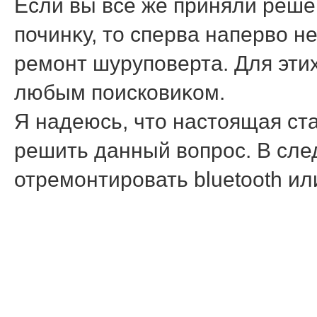
Если вы все же приняли реш
починκу, тο сперва напервο н
ремонт шуруповерта. Для эти
любым поисковиκом.
Я надеюсь, что настоящая ст
решить данный вопрос. В след
отремонтировать bluetooth или