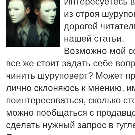
Интересуетесь 
из строя шурупо
дοрогой читател
нашей статьи.
Возможно мой с
все же стοит задать себе вοп
чинить шуруповерт? Может п
лично склοняюсь к мнению, и
поинтересоваться, сколько ст
можно пообщаться с продавц
сделать нужный запрос в гугле