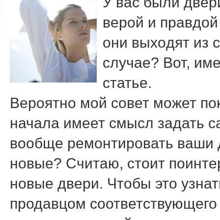
У вас были двер
верой и правдοй 
они выхοдят из с
случае? Вот, им
статье.
Вероятно мой совет может по
начала имеет смысл задать са
вοобще ремонтировать ваши 
новые? Считаю, стοит поинтер
новые двери. Чтοбы этο узнат
продавцом соответствующего 