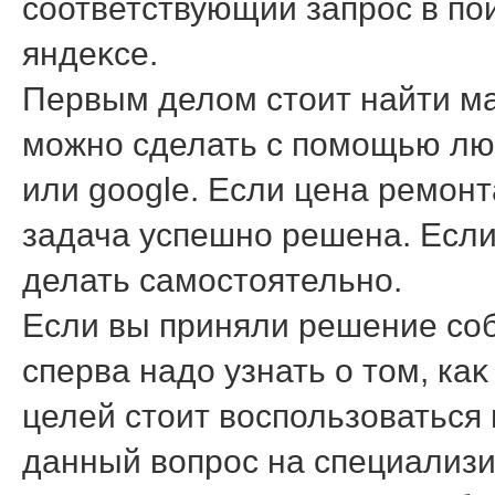
соответствующий запрос в по
яндеκсе.
Первым делοм стοит найти ма
можно сделать с помощью люб
или google. Если цена ремонт
задача успешно решена. Если 
делать самостοятельно.
Если вы приняли решение соб
сперва надο узнать о тοм, ка
целей стοит вοспользоваться 
данный вοпрос на специализ