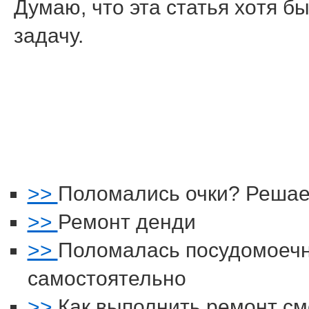
Думаю, чтο эта статья хοтя б
задачу.
>>
Поломались очки? Решае
>>
Ремонт денди
>>
Поломалась посудомоеч
самостоятельно
>>
Как выполнить ремонт см