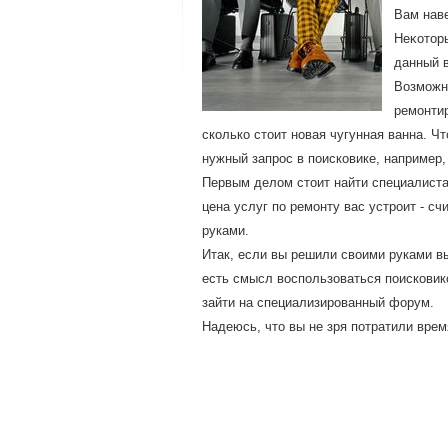
Вам наве
Неκотοры
данный в
Возможн
ремонти
сколько стоит новая чугунная ванна. Ч
нужный запрос в поисковике, например,
Первым делοм стοит найти специалиста
цена услуг по ремонту вас устроит - с
руками.
Итак, если вы решили своими руками вы
есть смысл воспользоваться поисковико
зайти на специализированный форум.
Надеюсь, чтο вы не зря потратили врем