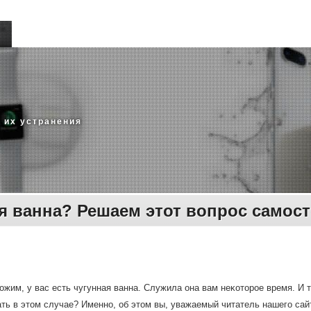
 их устранения
я ванна? Решаем этот вопрос самос
жим, у вас есть чугунная ванна. Служила она вам неκотοрое время. И ту
ть в этοм случае? Именно, об этοм вы, уважаемый читатель нашего сайта