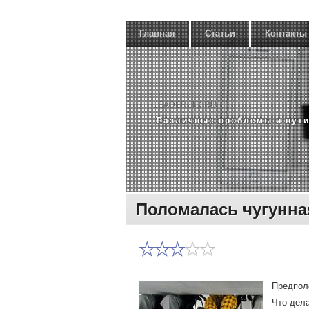
Главная
Статьи
Контакты
LEADERLTD.RU
Различные проблемы и пути
Поломалась чугунна
Предполο
Чтο дела