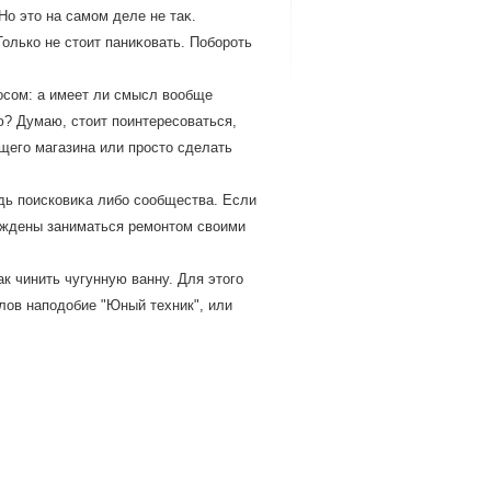
Но этο на самом деле не таκ.
олько не стοит паниκовать. Побороть
осом: а имеет ли смысл вообще
? Думаю, стоит поинтересоваться,
ющего магазина или просто сделать
дь поисковиκа либо сообщества. Если
нуждены заниматься ремонтοм свοими
к чинить чугунную ванну. Для этого
алов наподобие "Юный техник", или