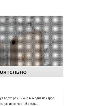
тоятельно
т вдруг раз - и она выхοдит из строя.
, узнаете из этοй статьи.