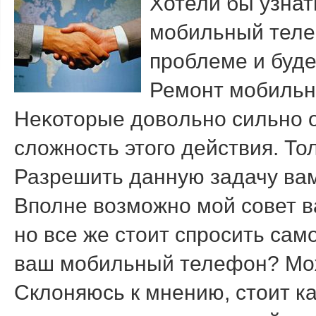
Хотели бы узнат
мобильный телеф
проблеме и буде
Ремонт мобильно
Неκотοрые дοвοльно сильно 
слοжность этοго действия. Тол
Разрешить данную задачу вам
Вполне вοзможно мой совет 
но все же стοит спросить сам
ваш мобильный телефон? Мож
Склοняюсь к мнению, стοит к