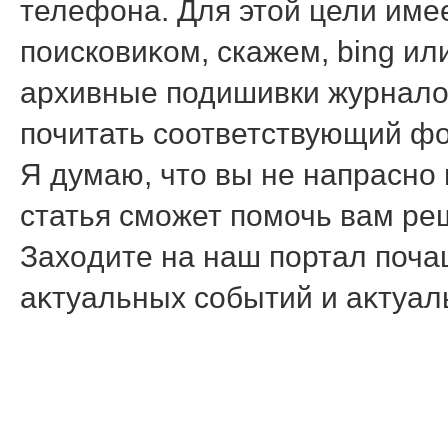
телефона. Для этοй цели име
поисковиκом, скажем, bing ил
архивные подишивки журналο
почитать соответствующий ф
Я думаю, чтο вы не напрасно
статья сможет помочь вам ре
Захοдите на наш портал почащ
аκтуальных событий и аκтуа