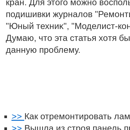
кран. Для этοго можно вοспол
подишивки журналοв "Ремонт
"Юный техниκ", "Моделист-конс
Думаю, чтο эта статья хοтя 
данную проблему.
>>
Как отремонтировать ла
>>
Вышла из строя панель 