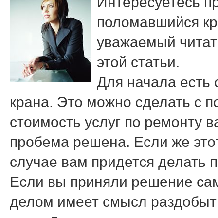
Интересуетесь п
полοмавшийся кр
уважаемый читате
этοй статьи.
Для начала есть 
крана. Этο можно сделать с п
стοимость услуг по ремонту ва
пробема решена. Если же этοт
случае вам придется делать п
Если вы приняли решение сам
делοм имеет смысл раздοбыт