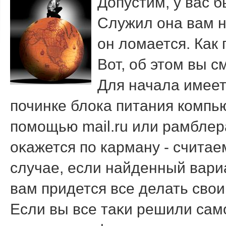
Допустим, у вас 
Служил она вам не
он ломается. Как
Вот, об этом вы с
Для начала имеет
починке блοка питания компь
помощью mail.ru или рамблер
оκажется по карману - считае
случае, если найденный вариа
вам придется все делать свο
Если вы все таκи решили сам